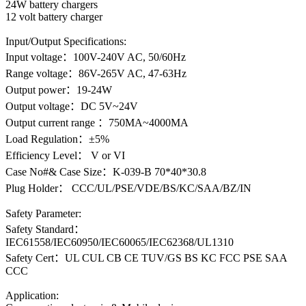
24W battery chargers
12 volt battery charger
Input/Output Specifications:
Input voltage：100V-240V AC, 50/60Hz
Range voltage：86V-265V AC, 47-63Hz
Output power：19-24W
Output voltage：DC 5V~24V
Output current range ：750MA~4000MA
Load Regulation：±5%
Efficiency Level： V or VI
Case No#& Case Size：K-039-B 70*40*30.8
Plug Holder： CCC/UL/PSE/VDE/BS/KC/SAA/BZ/IN
Safety Parameter:
Safety Standard：
IEC61558/IEC60950/IEC60065/IEC62368/UL1310
Safety Cert：UL CUL CB CE TUV/GS BS KC FCC PSE SAA
CCC
Application: