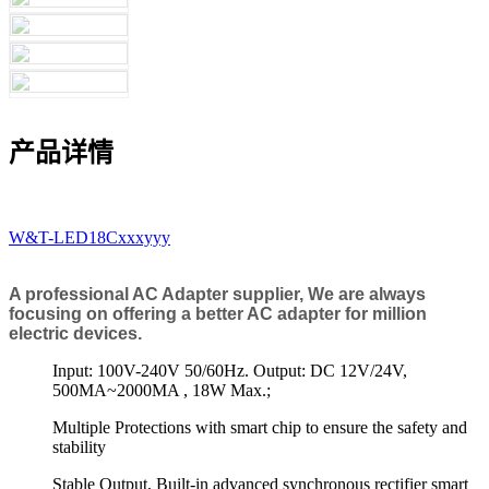
产品详情
W&T-LED18Cxxxyyy
A professional AC Adapter supplier, We are always
focusing on offering a better AC adapter for million
electric devices.
Input: 100V-240V 50/60Hz. Output: DC 12V/24V,
500MA~2000MA , 18W Max.;
Multiple Protections with smart chip to ensure the safety and
stability
Stable Output, Built-in advanced synchronous rectifier smart