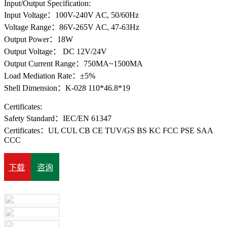
Input/Output Specification:
Input Voltage：100V-240V AC, 50/60Hz
Voltage Range：86V-265V AC, 47-63Hz
Output Power：18W
Output Voltage： DC 12V/24V
Output Current Range：750MA~1500MA
Load Mediation Rate：±5%
Shell Dimension：K-028 110*46.8*19
Certificates:
Safety Standard：IEC/EN 61347
Certificates：UL CUL CB CE TUV/GS BS KC FCC PSE SAA
CCC
下载
咨询